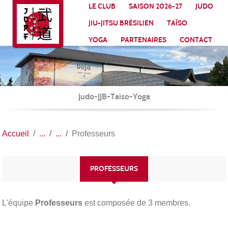
Panneau de gestion des cookies
LE CLUB
SAISON 2026-27
JUDO
JIU-JITSU BRÉSILIEN
TAÏSO
YOGA
PARTENAIRES
CONTACT
Judo-JJB-Taiso-Yoga
Accueil
Professeurs
PROFESSEURS
L'équipe
Professeurs
est composée de 3 membres.